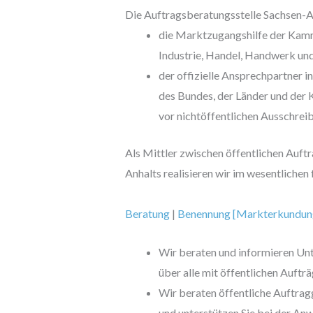
Die Auftragsberatungsstelle Sachsen-An
die Marktzugangshilfe der Kamm
Industrie, Handel, Handwerk und 
der offizielle Ansprechpartner i
des Bundes, der Länder und de
vor nichtöffentlichen Ausschrei
Als Mittler zwischen öffentlichen Auf
Anhalts realisieren wir im wesentlich
Beratung
|
Benennung [Markterkundun
Wir beraten und informieren Un
über alle mit öffentlichen Auf
Wir beraten öffentliche Auftra
und unterstützen Sie bei der An