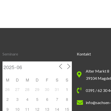
Seminare
Kontakt
Alter Markt 8
39104 Magde
M
D
M
D
F
S
S
26
27
28
29
30
31
1
0391 / 62 30 
2
3
4
5
6
7
8
info@sachsen-
9
10
11
12
13
14
15