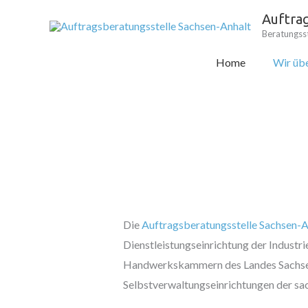
Zum
Auftra
Inhalt
Beratungsst
springen
Home
Wir übe
Die
Auftragsberatungsstelle Sachsen-A
Dienstleistungseinrichtung der Indust
Handwerkskammern des Landes Sachsen
Selbstverwaltungseinrichtungen der sac