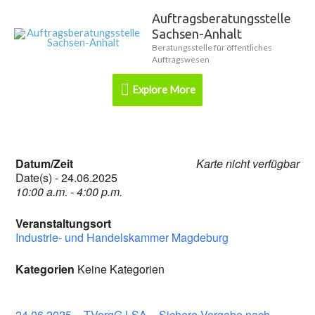
Zum
Auftragsberatungsstelle
Explore
Inhalt
Sachsen-Anhalt
springen
More
Beratungsstelle für öffentliches
Auftragswesen
Explore More
Datum/Zeit
Karte nicht verfügbar
Date(s) - 24.06.2025
10:00 a.m. - 4:00 p.m.
Veranstaltungsort
Industrie- und Handelskammer Magdeburg
Kategorien
Keine Kategorien
24.06.2025 – TVergG LSA – Sichere Vergabe nach