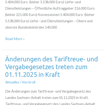
5.404.000 Euro (bisher 5.538.000 Euro) Liefer-und
Dienstleistungen – Öffentliche Auftraggeber 216.000 Euro
(bisher 221.000 Euro) Konzessionen 5.404.000 Euro (bisher
5.538.000 Euro) Liefer- und Dienstleistungen – Obere und
oberste Bundesbehörden 140.000
Read More »
Änderungen des Tariftreue- und
Änderungen
des
Vergabegesetzes treten zum
Tariftreue-
01.11.2025 in Kraft
und
Aktuelles
/ Von
broll
Vergabegesetzes
treten
Die Änderungen zum Tariftreue- und Vergabegesetz des
zum
Landes Sachsen-Anhalt treten zum 01.11.2025 in Kraft.
01.11.2025
Tariftreue- und Vergabegesetz des Landes Sachsen-Anhalt