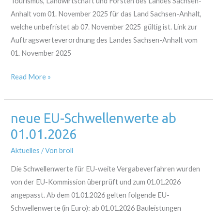
Tourismus, Landwirtschaft und Forsten des Landes Sachsen-
2025
Anhalt vom 01. November 2025 für das Land Sachsen-Anhalt,
welche unbefristet ab 07. November 2025 gültig ist. Link zur
Auftragswerteverordnung des Landes Sachsen-Anhalt vom
01. November 2025
Read More »
neue EU-Schwellenwerte ab
neue
EU-
01.01.2026
Schwellenwerte
Aktuelles
/ Von
broll
ab
01.01.2026
Die Schwellenwerte für EU-weite Vergabeverfahren wurden
von der EU-Kommission überprüft und zum 01.01.2026
angepasst. Ab dem 01.01.2026 gelten folgende EU-
Schwellenwerte (in Euro): ab 01.01.2026 Bauleistungen