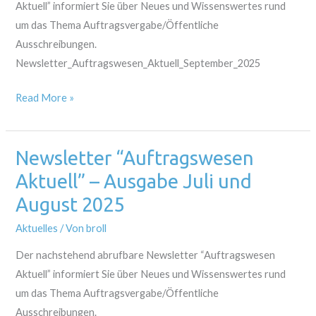
2025
Aktuell” informiert Sie über Neues und Wissenswertes rund
um das Thema Auftragsvergabe/Öffentliche
Ausschreibungen.
Newsletter_Auftragswesen_Aktuell_September_2025
Read More »
Newsletter “Auftragswesen
Newsletter
“Auftragswesen
Aktuell” – Ausgabe Juli und
Aktuell”
August 2025
–
Aktuelles
/ Von
broll
Ausgabe
Juli
Der nachstehend abrufbare Newsletter “Auftragswesen
und
Aktuell” informiert Sie über Neues und Wissenswertes rund
August
um das Thema Auftragsvergabe/Öffentliche
2025
Ausschreibungen.