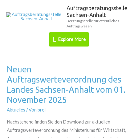
Zum
Auftragsberatungsstelle
Explore
Inhalt
Sachsen-Anhalt
springen
More
Beratungsstelle für öffentliches
Auftragswesen
Explore More
Neuen
Neuen
Auftragswerteverordnung
Auftragswerteverordnung des
des
Landes Sachsen-Anhalt vom 01.
Landes
November 2025
Sachsen-
Anhalt
Aktuelles
/ Von
broll
vom
Nachstehend finden Sie den Download zur aktuellen
01.
Auftragswerteverordnung des Ministeriums für Wirtschaft,
November