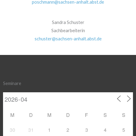
poschmann@sachsen-anhalt.abst.de
Sandra Schuster
Sachbearbeiterin
schuster@sachsen-anhalt.abst.de
Seminare
M
D
M
D
F
S
S
30
31
1
2
3
4
5