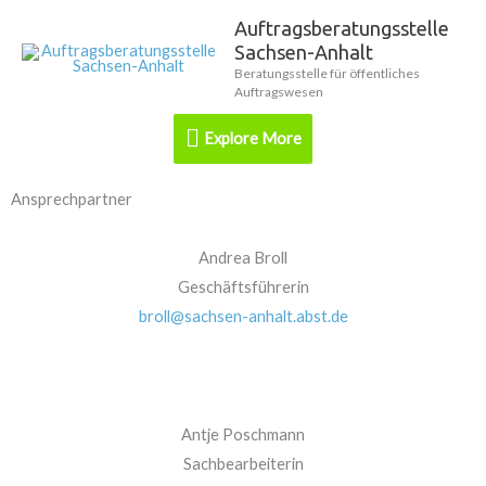
Zum
Auftragsberatungsstelle
Explore
Inhalt
Sachsen-Anhalt
springen
More
Beratungsstelle für öffentliches
Auftragswesen
Explore More
Ansprechpartner
Andrea Broll
Geschäftsführerin
broll@sachsen-anhalt.abst.de
Antje Poschmann
Sachbearbeiterin