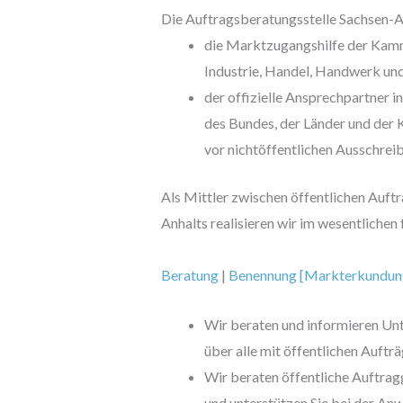
Die Auftragsberatungsstelle Sachsen-An
die Marktzugangshilfe der Kamm
Industrie, Handel, Handwerk und 
der offizielle Ansprechpartner i
des Bundes, der Länder und de
vor nichtöffentlichen Ausschrei
Als Mittler zwischen öffentlichen Auf
Anhalts realisieren wir im wesentlich
Beratung
|
Benennung [Markterkundun
Wir beraten und informieren Un
über alle mit öffentlichen Auf
Wir beraten öffentliche Auftra
und unterstützen Sie bei der An