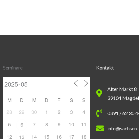
Seminare
Kontakt
Alter Markt 8
39104 Magde
M
D
M
D
F
S
S
28
29
30
1
2
3
4
0391 / 62 30 
5
7
8
9
10
11
6
info@sachsen-
12
14
15
16
17
18
13