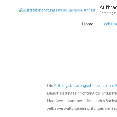
Zum
Auftra
Inhalt
Beratungsst
springen
Home
Wir übe
Die
Auftragsberatungsstelle Sachsen-A
Dienstleistungseinrichtung der Indust
Handwerkskammern des Landes Sachsen
Selbstverwaltungseinrichtungen der sac