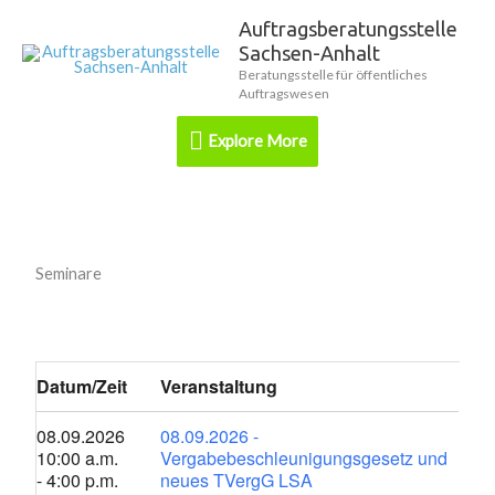
Zum
Auftragsberatungsstelle
Explore
Inhalt
Sachsen-Anhalt
springen
More
Beratungsstelle für öffentliches
Auftragswesen
Explore More
Seminare
Datum/Zeit
Veranstaltung
08.09.2026
08.09.2026 -
10:00 a.m.
Vergabebeschleunigungsgesetz und
- 4:00 p.m.
neues TVergG LSA