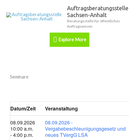
Zum
Auftragsberatungsstelle
Explore
Inhalt
Sachsen-Anhalt
springen
More
Beratungsstelle für öffentliches
Auftragswesen
Explore More
Seminare
Datum/Zeit
Veranstaltung
08.09.2026
08.09.2026 -
10:00 a.m.
Vergabebeschleunigungsgesetz und
- 4:00 p.m.
neues TVergG LSA