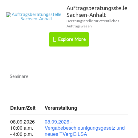
Zum
Auftragsberatungsstelle
Explore
Inhalt
Sachsen-Anhalt
springen
More
Beratungsstelle für öffentliches
Auftragswesen
Explore More
Seminare
Datum/Zeit
Veranstaltung
08.09.2026
08.09.2026 -
10:00 a.m.
Vergabebeschleunigungsgesetz und
- 4:00 p.m.
neues TVergG LSA