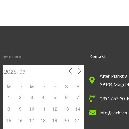
Seminare
Kontakt
Alter Markt 8
39104 Magde
M
D
M
D
F
S
S
1
2
3
4
5
6
7
0391 / 62 30 
8
9
10
11
12
13
14
info@sachsen-
15
17
18
19
20
21
16