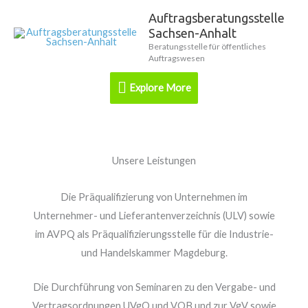
Zum
Auftragsberatungsstelle
Explore
Inhalt
Sachsen-Anhalt
springen
More
Beratungsstelle für öffentliches
Auftragswesen
Explore More
Unsere Leistungen
Die Präqualifizierung von Unternehmen im
Unternehmer- und Lieferantenverzeichnis (ULV) sowie
im AVPQ als Präqualifizierungsstelle für die Industrie-
und Handelskammer Magdeburg.
Die Durchführung von Seminaren zu den Vergabe- und
Vertragsordnungen UVgO und VOB und zur VgV sowie