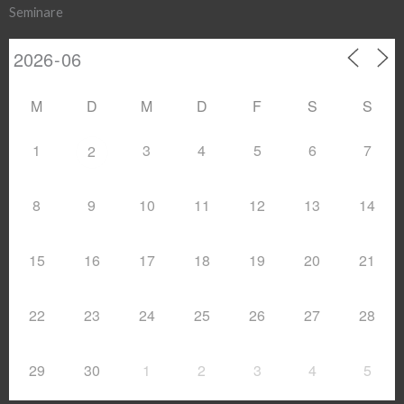
Seminare
M
D
M
D
F
S
S
1
3
4
5
6
7
2
8
9
10
11
12
13
14
15
16
17
18
19
20
21
22
23
24
25
26
27
28
29
30
1
2
3
4
5