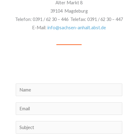
Alter Markt 8
39104 Magdeburg
Telefon: 0391 / 62 30 – 446 Telefax: 0391 / 62 30 – 447
E-Mail:
info@sachsen-anhalt.abst.de
N
a
m
E
e
m
a
S
i
u