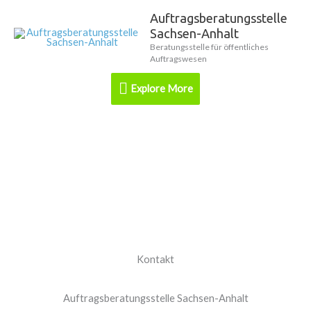
Zum
Auftragsberatungsstelle
Explore
Inhalt
Sachsen-Anhalt
springen
More
Beratungsstelle für öffentliches
Auftragswesen
Explore More
Kontakt
Kontakt
Auftragsberatungsstelle Sachsen-Anhalt