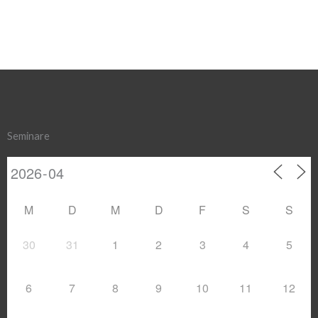
Seminare
M
D
M
D
F
S
S
30
31
1
2
3
4
5
6
7
8
9
10
11
12