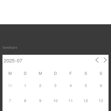
Seminare
M
D
M
D
F
S
S
30
1
2
3
4
5
6
7
8
9
10
11
12
13