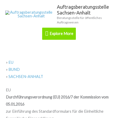
Zum
Auftragsberatungsstelle
Explore
Inhalt
Sachsen-Anhalt
springen
More
Beratungsstelle für öffentliches
Auftragswesen
Explore More
»
EU
»
BUND
»
SACHSEN-ANHALT
EU
Durchführungsverordnung (EU) 2016/7 der Kommission vom
05.01.2016
zur Einführung des Standardformulars für die Einheitliche