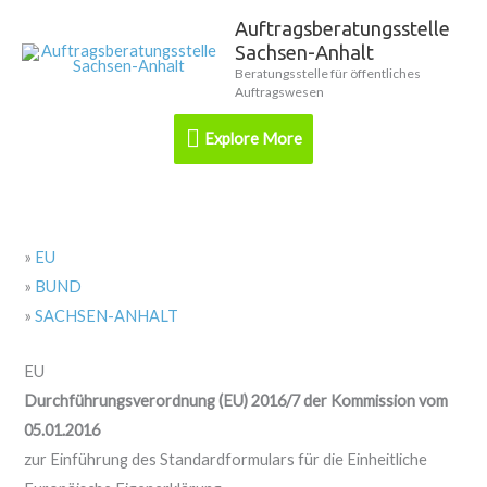
Zum
Auftragsberatungsstelle
Explore
Inhalt
Sachsen-Anhalt
springen
More
Beratungsstelle für öffentliches
Auftragswesen
Explore More
»
EU
»
BUND
»
SACHSEN-ANHALT
EU
Durchführungsverordnung (EU) 2016/7 der Kommission vom
05.01.2016
zur Einführung des Standardformulars für die Einheitliche