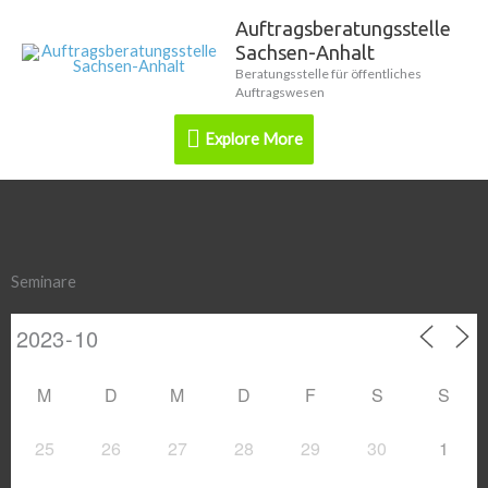
Zum
Auftragsberatungsstelle
Explore
Inhalt
Sachsen-Anhalt
springen
More
Beratungsstelle für öffentliches
Auftragswesen
Explore More
Seminare
M
D
M
D
F
S
S
25
26
27
28
29
30
1