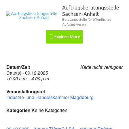
Zum
Auftragsberatungsstelle
Explore
Inhalt
Sachsen-Anhalt
springen
More
Beratungsstelle für öffentliches
Auftragswesen
Explore More
Datum/Zeit
Karte nicht verfügbar
Date(s) - 09.12.2025
10:00 a.m. - 4:00 p.m.
Veranstaltungsort
Industrie- und Handelskammer Magdeburg
Kategorien
Keine Kategorien
09.12.2025 – Neues TVergG LSA – radikale Reform