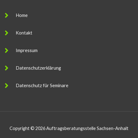
e
s
Home
s
a
Kontakt
g
e
Impressum
Datenschutzerklärung
Datenschutz für Seminare
Copyright © 2026 Auftragsberatungsstelle Sachsen-Anhalt