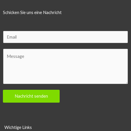
Schicken Sie uns eine Nachricht
E
m
a
C
i
o
l
m
m
e
n
Nachricht senden
t
o
r
M
Wichtige Links