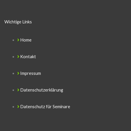
o
r
M
Wichtige Links
e
s
Home
s
a
Kontakt
g
e
Impressum
Datenschutzerklärung
Datenschutz für Seminare