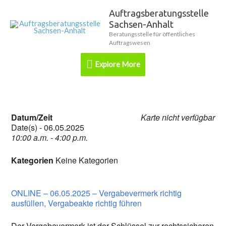
Zum
Auftragsberatungsstelle
Explore
Inhalt
Sachsen-Anhalt
springen
More
Beratungsstelle für öffentliches
Auftragswesen
Explore More
Datum/Zeit
Karte nicht verfügbar
Date(s) - 06.05.2025
10:00 a.m. - 4:00 p.m.
Kategorien
Keine Kategorien
ONLINE – 06.05.2025 – Vergabevermerk richtig
ausfüllen, Vergabeakte richtig führen
Der Vergabevermerk ist der Schlüssel zur rechtssicheren