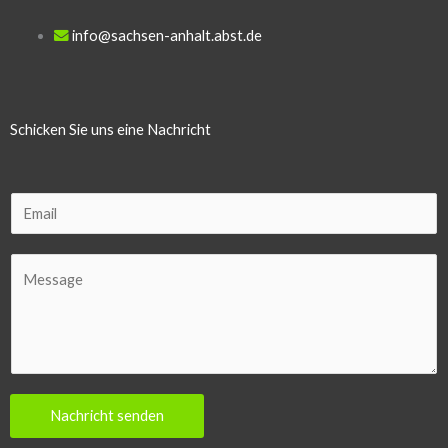
info@sachsen-anhalt.abst.de
Schicken Sie uns eine Nachricht
E
m
a
C
i
o
l
m
m
e
n
Nachricht senden
t