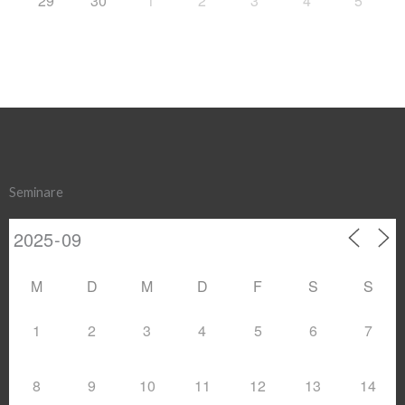
29
30
1
2
3
4
5
Seminare
M
D
M
D
F
S
S
1
2
3
4
5
6
7
8
9
10
11
12
13
14