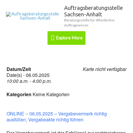
Zum
Auftragsberatungsstelle
Explore
Inhalt
Sachsen-Anhalt
springen
More
Beratungsstelle für öffentliches
Auftragswesen
Explore More
Datum/Zeit
Karte nicht verfügbar
Date(s) - 06.05.2025
10:00 a.m. - 4:00 p.m.
Kategorien
Keine Kategorien
ONLINE – 06.05.2025 – Vergabevermerk richtig
ausfüllen, Vergabeakte richtig führen
Der Vergabevermerk ist der Schlüssel zur rechtssicheren