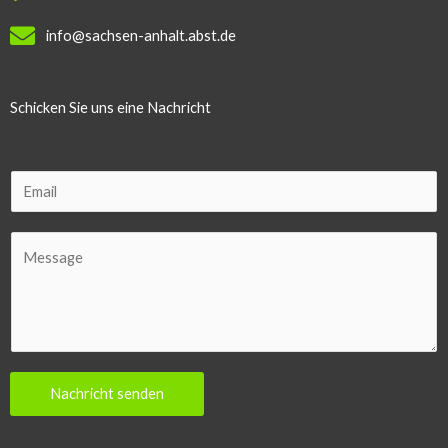
info@sachsen-anhalt.abst.de
Schicken Sie uns eine Nachricht
E
m
a
C
i
o
l
m
m
e
n
Nachricht senden
t
o