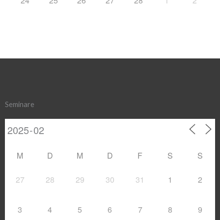
24
25
26
27
28
1
2
Seminare
M
D
M
D
F
S
S
27
28
29
30
31
1
2
3
4
5
6
7
8
9