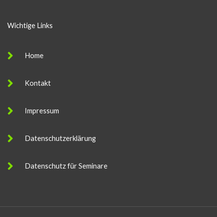
r
M
Wichtige Links
e
s
Home
s
a
Kontakt
g
e
Impressum
Datenschutzerklärung
Datenschutz für Seminare