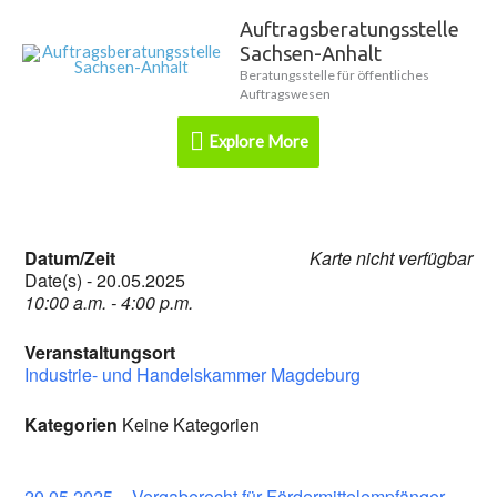
Zum
Auftragsberatungsstelle
Explore
Inhalt
Sachsen-Anhalt
springen
More
Beratungsstelle für öffentliches
Auftragswesen
Explore More
Datum/Zeit
Karte nicht verfügbar
Date(s) - 20.05.2025
10:00 a.m. - 4:00 p.m.
Veranstaltungsort
Industrie- und Handelskammer Magdeburg
Kategorien
Keine Kategorien
20.05.2025 – Vergaberecht für Fördermittelempfänger