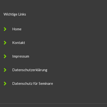
r
M
Wichtige Links
e
s
Home
s
a
Kontakt
g
e
Impressum
Datenschutzerklärung
Datenschutz für Seminare