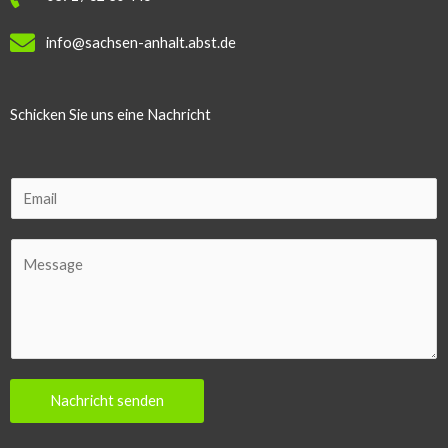
info@sachsen-anhalt.abst.de
Schicken Sie uns eine Nachricht
E
m
a
C
i
o
l
m
m
e
n
Nachricht senden
t
o