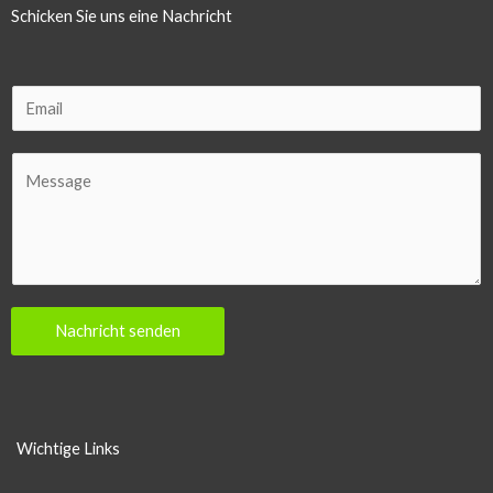
Schicken Sie uns eine Nachricht
E
m
a
C
i
o
l
m
m
e
n
Nachricht senden
t
o
r
M
Wichtige Links
e