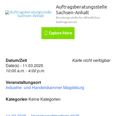
Zum
Auftragsberatungsstelle
Explore
Inhalt
Sachsen-Anhalt
springen
More
Beratungsstelle für öffentliches
Auftragswesen
Explore More
Datum/Zeit
Karte nicht verfügbar
Date(s) - 11.03.2025
10:00 a.m. - 4:00 p.m.
Veranstaltungsort
Industrie- und Handelskammer Magdeburg
Kategorien
Keine Kategorien
11.03.2025 – Vergaberechtsreform 2025 –