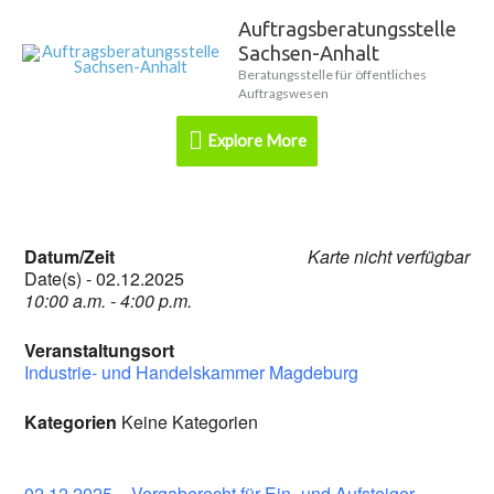
Zum
Auftragsberatungsstelle
Explore
Inhalt
Sachsen-Anhalt
springen
More
Beratungsstelle für öffentliches
Auftragswesen
Explore More
Datum/Zeit
Karte nicht verfügbar
Date(s) - 02.12.2025
10:00 a.m. - 4:00 p.m.
Veranstaltungsort
Industrie- und Handelskammer Magdeburg
Kategorien
Keine Kategorien
02.12.2025 – Vergaberecht für Ein- und Aufsteiger