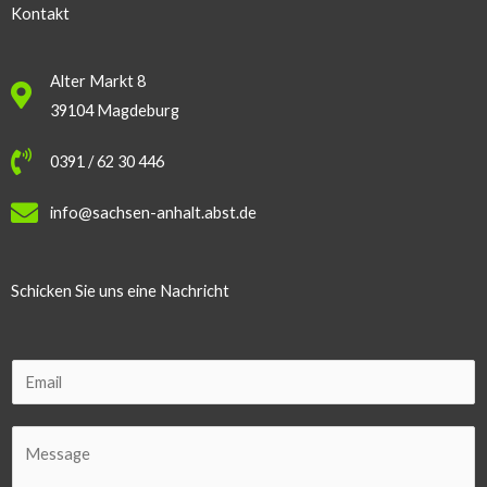
Kontakt
Alter Markt 8
39104 Magdeburg
0391 / 62 30 446
info@sachsen-anhalt.abst.de
Schicken Sie uns eine Nachricht
E
m
a
C
i
o