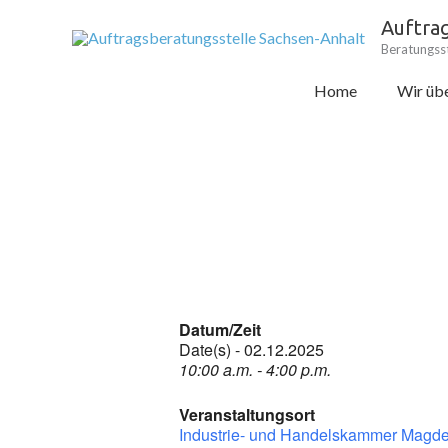
Zum
Auftra
Inhalt
Beratungsst
springen
Home
Wir übe
Datum/Zeit
Date(s) - 02.12.2025
10:00 a.m. - 4:00 p.m.
Veranstaltungsort
Industrie- und Handelskammer Magd