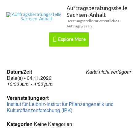
Zum
Auftragsberatungsstelle
Explore
Inhalt
Sachsen-Anhalt
springen
More
Beratungsstelle für öffentliches
Auftragswesen
Explore More
Datum/Zeit
Karte nicht verfügbar
Date(s) - 04.11.2026
10:00 a.m. - 4:00 p.m.
Veranstaltungsort
Institut für Leibniz-Institut für Pflanzengenetik und
Kulturpflanzenforschung (IPK)
Kategorien
Keine Kategorien