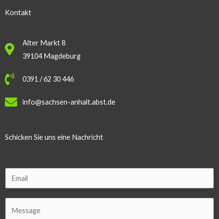
Kontakt
Alter Markt 8
39104 Magdeburg
0391 / 62 30 446
info@sachsen-anhalt.abst.de
Schicken Sie uns eine Nachricht
E
m
a
C
i
o