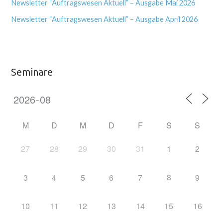
Newsletter “Auftragswesen Aktuell” – Ausgabe Mai 2026
Newsletter “Auftragswesen Aktuell” – Ausgabe April 2026
Seminare
M
D
M
D
F
S
S
27
28
29
30
31
1
2
8
3
4
5
6
7
9
10
11
12
13
14
15
16