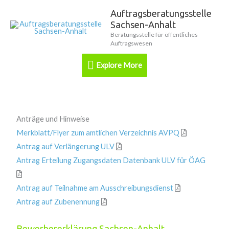
Zum
Auftragsberatungsstelle
Explore
Inhalt
Sachsen-Anhalt
springen
More
Beratungsstelle für öffentliches
Auftragswesen
Explore More
Anträge und Hinweise
Merkblatt/Flyer zum amtlichen Verzeichnis AVPQ
Antrag auf Verlängerung ULV
Antrag Erteilung Zugangsdaten Datenbank ULV für ÖAG
Antrag auf Teilnahme am Ausschreibungsdienst
Antrag auf Zubenennung
Bewerbererklärung Sachsen-Anhalt