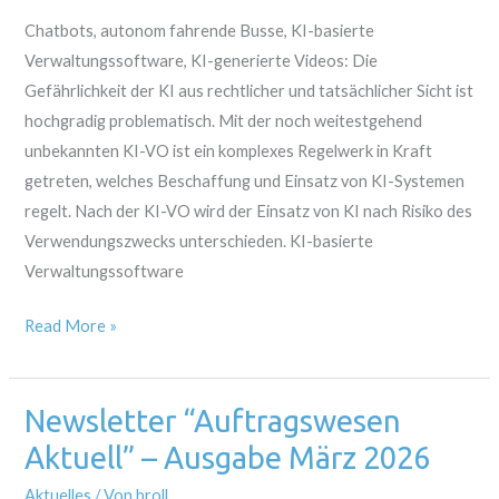
KI-
Verordnung
Chatbots, autonom fahrende Busse, KI-basierte
Verwaltungssoftware, KI-generierte Videos: Die
Gefährlichkeit der KI aus rechtlicher und tatsächlicher Sicht ist
hochgradig problematisch. Mit der noch weitestgehend
unbekannten KI-VO ist ein komplexes Regelwerk in Kraft
getreten, welches Beschaffung und Einsatz von KI-Systemen
regelt. Nach der KI-VO wird der Einsatz von KI nach Risiko des
Verwendungszwecks unterschieden. KI-basierte
Verwaltungssoftware
Read More »
Newsletter “Auftragswesen
Newsletter
“Auftragswesen
Aktuell” – Ausgabe März 2026
Aktuell”
Aktuelles
/ Von
broll