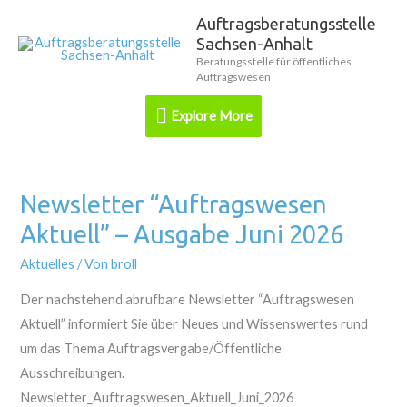
Zum
Auftragsberatungsstelle
Explore
Inhalt
Sachsen-Anhalt
springen
More
Beratungsstelle für öffentliches
Auftragswesen
Explore More
Newsletter “Auftragswesen
Newsletter
“Auftragswesen
Aktuell” – Ausgabe Juni 2026
Aktuell”
Aktuelles
/ Von
broll
–
Ausgabe
Der nachstehend abrufbare Newsletter “Auftragswesen
Juni
Aktuell” informiert Sie über Neues und Wissenswertes rund
2026
um das Thema Auftragsvergabe/Öffentliche
Ausschreibungen.
Newsletter_Auftragswesen_Aktuell_Juni_2026