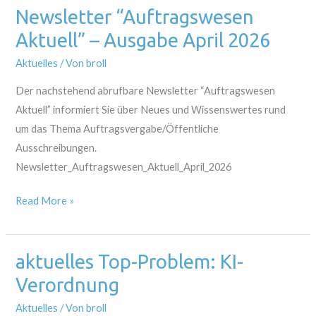
Newsletter “Auftragswesen
Newsletter
“Auftragswesen
Aktuell” – Ausgabe April 2026
Aktuell”
Aktuelles
/ Von
broll
–
Ausgabe
Der nachstehend abrufbare Newsletter “Auftragswesen
April
Aktuell” informiert Sie über Neues und Wissenswertes rund
2026
um das Thema Auftragsvergabe/Öffentliche
Ausschreibungen.
Newsletter_Auftragswesen_Aktuell_April_2026
Read More »
aktuelles Top-Problem: KI-
aktuelles
Top-
Verordnung
Problem:
Aktuelles
/ Von
broll