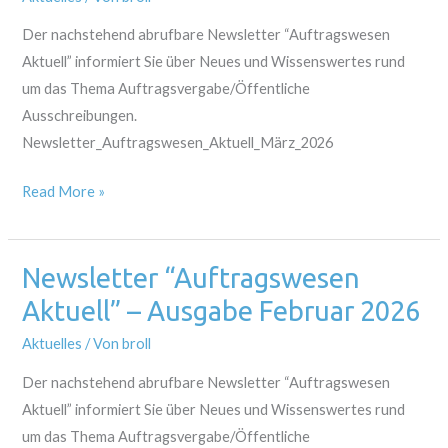
–
Ausgabe
Der nachstehend abrufbare Newsletter “Auftragswesen
März
Aktuell” informiert Sie über Neues und Wissenswertes rund
2026
um das Thema Auftragsvergabe/Öffentliche
Ausschreibungen.
Newsletter_Auftragswesen_Aktuell_März_2026
Read More »
Newsletter “Auftragswesen
Newsletter
“Auftragswesen
Aktuell” – Ausgabe Februar 2026
Aktuell”
Aktuelles
/ Von
broll
–
Ausgabe
Der nachstehend abrufbare Newsletter “Auftragswesen
Februar
Aktuell” informiert Sie über Neues und Wissenswertes rund
2026
um das Thema Auftragsvergabe/Öffentliche