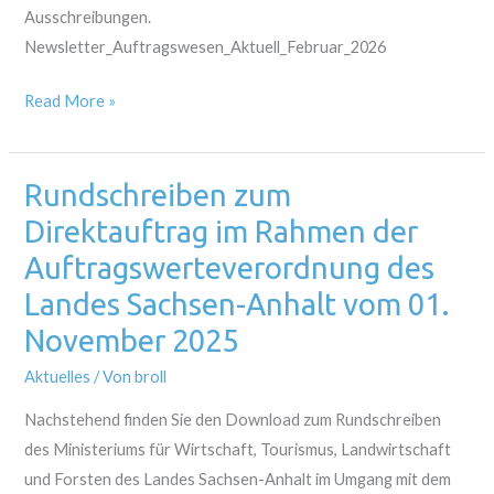
Ausschreibungen.
Newsletter_Auftragswesen_Aktuell_Februar_2026
Read More »
Rundschreiben zum
Rundschreiben
zum
Direktauftrag im Rahmen der
Direktauftrag
Auftragswerteverordnung des
im
Landes Sachsen-Anhalt vom 01.
Rahmen
November 2025
der
Auftragswerteverordnung
Aktuelles
/ Von
broll
des
Nachstehend finden Sie den Download zum Rundschreiben
Landes
des Ministeriums für Wirtschaft, Tourismus, Landwirtschaft
Sachsen-
und Forsten des Landes Sachsen-Anhalt im Umgang mit dem
Anhalt