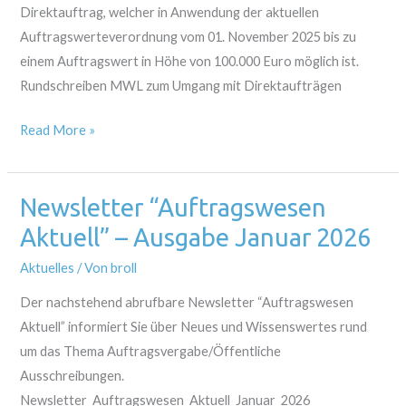
Direktauftrag, welcher in Anwendung der aktuellen
vom
Auftragswerteverordnung vom 01. November 2025 bis zu
01.
einem Auftragswert in Höhe von 100.000 Euro möglich ist.
November
Rundschreiben MWL zum Umgang mit Direktaufträgen
2025
Read More »
Newsletter “Auftragswesen
Newsletter
“Auftragswesen
Aktuell” – Ausgabe Januar 2026
Aktuell”
Aktuelles
/ Von
broll
–
Ausgabe
Der nachstehend abrufbare Newsletter “Auftragswesen
Januar
Aktuell” informiert Sie über Neues und Wissenswertes rund
2026
um das Thema Auftragsvergabe/Öffentliche
Ausschreibungen.
Newsletter_Auftragswesen_Aktuell_Januar_2026