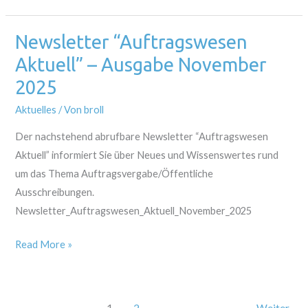
Newsletter “Auftragswesen
Newsletter
“Auftragswesen
Aktuell” – Ausgabe November
Aktuell”
2025
–
Aktuelles
/ Von
broll
Ausgabe
November
Der nachstehend abrufbare Newsletter “Auftragswesen
2025
Aktuell” informiert Sie über Neues und Wissenswertes rund
um das Thema Auftragsvergabe/Öffentliche
Ausschreibungen.
Newsletter_Auftragswesen_Aktuell_November_2025
Read More »
1
2
Weiter
→