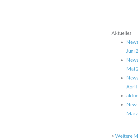
Aktuelles
Newsl
Juni 
Newsl
Mai 
Newsl
April
aktue
Newsl
März
>
Weitere M