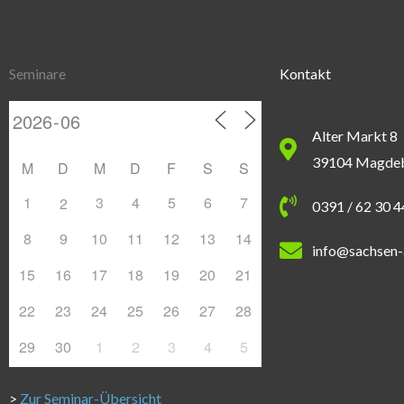
Seminare
Kontakt
Alter Markt 8
39104 Magde
M
D
M
D
F
S
S
1
3
4
5
6
7
2
0391 / 62 30 
8
9
10
11
12
13
14
info@sachsen-
15
16
17
18
19
20
21
22
23
24
25
26
27
28
29
30
1
2
3
4
5
>
Zur Seminar-Übersicht