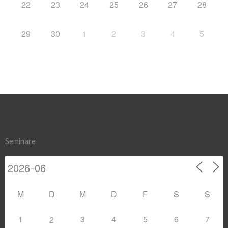
22
23
24
25
26
27
28
29
30
1
2
3
4
5
Seminare
M
D
M
D
F
S
S
1
3
4
5
6
7
2