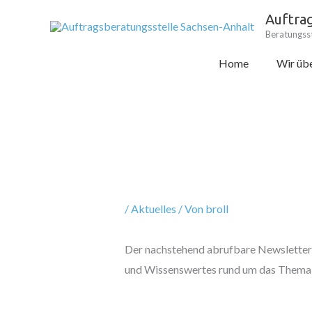
Zum
Auftra
Inhalt
Beratungsst
springen
Home
Wir übe
/
Aktuelles
/ Von
broll
Der nachstehend abrufbare Newsletter 
und Wissenswertes rund um das Thema 