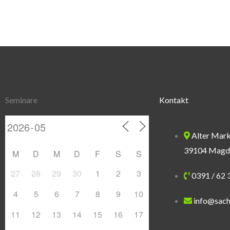
Seminare
Kontakt
Alter Mark
39104 Magd
M
D
M
D
F
S
S
27
28
29
30
1
2
3
0391 / 62 
4
5
6
7
8
9
10
info@sach
11
12
13
14
15
16
17