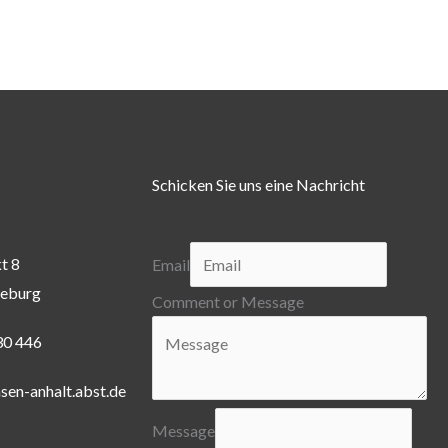
Schicken Sie uns eine Nachricht
t 8
Email
eburg
Comment or Message
30 446
sen-anhalt.abst.de
Message