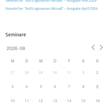
Newsletter “Auftragswesen Aktuell” – Ausgabe Mai 2026
Newsletter “Auftragswesen Aktuell” – Ausgabe April 2026
Seminare
M
D
M
D
F
S
S
27
28
29
30
31
1
2
9
3
4
5
6
7
8
10
11
12
13
14
15
16