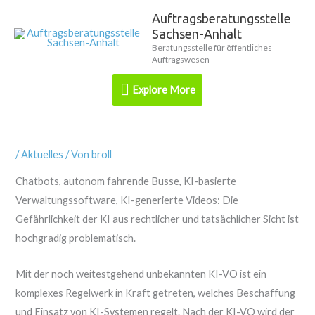
Zum
Auftragsberatungsstelle
Explore
Inhalt
Sachsen-Anhalt
springen
More
Beratungsstelle für öffentliches
Auftragswesen
Explore More
/
Aktuelles
/ Von
broll
Chatbots, autonom fahrende Busse, KI-basierte
Verwaltungssoftware, KI-generierte Videos: Die
Gefährlichkeit der KI aus rechtlicher und tatsächlicher Sicht ist
hochgradig problematisch.
Mit der noch weitestgehend unbekannten KI-VO ist ein
komplexes Regelwerk in Kraft getreten, welches Beschaffung
und Einsatz von KI-Systemen regelt. Nach der KI-VO wird der