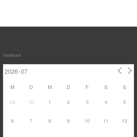
Seminare
M
D
M
D
F
S
S
29
30
1
2
3
4
5
6
7
8
9
10
11
12