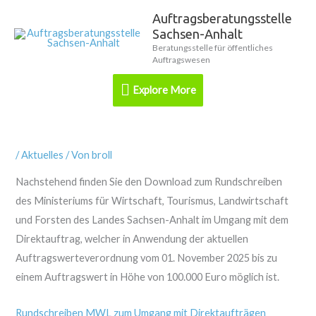
Zum
Auftragsberatungsstelle
Explore
Inhalt
Sachsen-Anhalt
springen
More
Beratungsstelle für öffentliches
Auftragswesen
Explore More
/
Aktuelles
/ Von
broll
Nachstehend finden Sie den Download zum Rundschreiben
des Ministeriums für Wirtschaft, Tourismus, Landwirtschaft
und Forsten des Landes Sachsen-Anhalt im Umgang mit dem
Direktauftrag, welcher in Anwendung der aktuellen
Auftragswerteverordnung vom 01. November 2025 bis zu
einem Auftragswert in Höhe von 100.000 Euro möglich ist.
Rundschreiben MWL zum Umgang mit Direktaufträgen