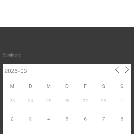
Seminare
M
D
M
D
F
S
S
23
24
25
26
27
28
1
2
3
4
5
6
7
8