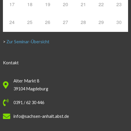
17
18
19
20
21
22
23
24
25
26
27
28
29
30
>
Zur Seminar-Übersicht
Kontakt
Alter Markt 8
39104 Magdeburg
0391 / 62 30 446
info@sachsen-anhalt.abst.de