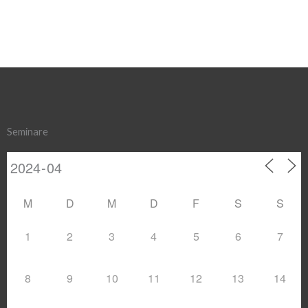
Seminare
M
D
M
D
F
S
S
1
2
3
4
5
6
7
8
9
10
11
12
13
14