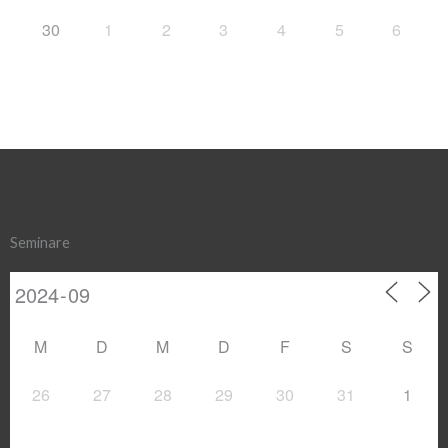
30
1
2
3
4
5
6
Seminare
M
D
M
D
F
S
S
26
27
28
29
30
31
1