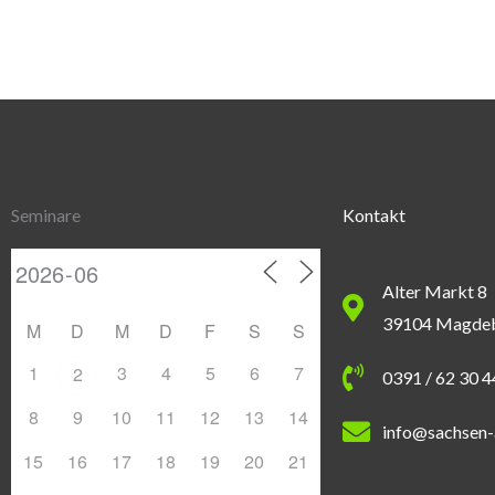
Seminare
Kontakt
Alter Markt 8
39104 Magde
M
D
M
D
F
S
S
1
3
4
5
6
7
2
0391 / 62 30 
8
9
10
11
12
13
14
info@sachsen-
15
16
17
18
19
20
21