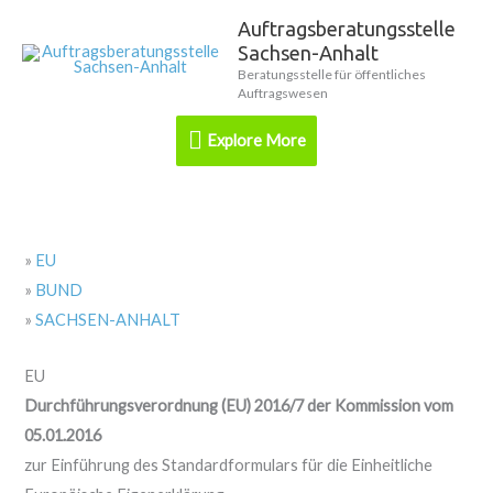
Zum
Auftragsberatungsstelle
Explore
Inhalt
Sachsen-Anhalt
springen
More
Beratungsstelle für öffentliches
Auftragswesen
Explore More
»
EU
»
BUND
»
SACHSEN-ANHALT
EU
Durchführungsverordnung (EU) 2016/7 der Kommission vom
05.01.2016
zur Einführung des Standardformulars für die Einheitliche