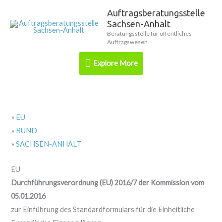
Zum
Auftragsberatungsstelle
Explore
Inhalt
Sachsen-Anhalt
springen
More
Beratungsstelle für öffentliches
Auftragswesen
Explore More
»
EU
»
BUND
»
SACHSEN-ANHALT
EU
Durchführungsverordnung (EU) 2016/7 der Kommission vom
05.01.2016
zur Einführung des Standardformulars für die Einheitliche