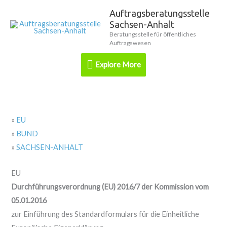
Zum
Auftragsberatungsstelle
Explore
Inhalt
Sachsen-Anhalt
springen
More
Beratungsstelle für öffentliches
Auftragswesen
Explore More
»
EU
»
BUND
»
SACHSEN-ANHALT
EU
Durchführungsverordnung (EU) 2016/7 der Kommission vom
05.01.2016
zur Einführung des Standardformulars für die Einheitliche