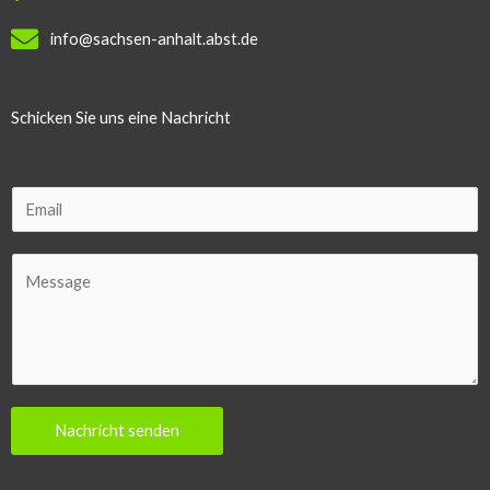
info@sachsen-anhalt.abst.de
Schicken Sie uns eine Nachricht
E
m
a
C
i
o
l
m
m
e
n
Nachricht senden
t
o