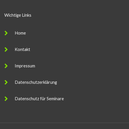
r
M
Wichtige Links
e
s
Home
s
a
Kontakt
g
e
Impressum
Datenschutzerklärung
Datenschutz für Seminare