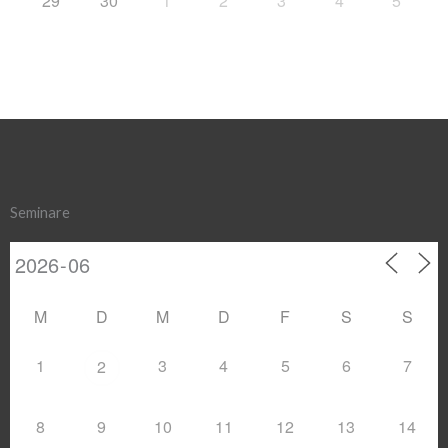
29
30
1
2
3
4
5
Seminare
M
D
M
D
F
S
S
1
3
4
5
6
7
2
8
9
10
11
12
13
14