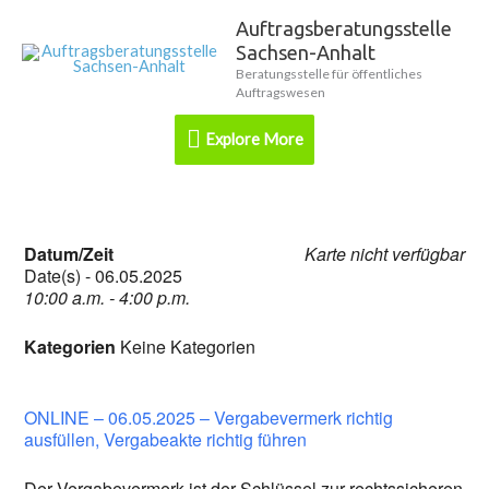
Zum
Auftragsberatungsstelle
Explore
Inhalt
Sachsen-Anhalt
springen
More
Beratungsstelle für öffentliches
Auftragswesen
Explore More
Datum/Zeit
Karte nicht verfügbar
Date(s) - 06.05.2025
10:00 a.m. - 4:00 p.m.
Kategorien
Keine Kategorien
ONLINE – 06.05.2025 – Vergabevermerk richtig
ausfüllen, Vergabeakte richtig führen
Der Vergabevermerk ist der Schlüssel zur rechtssicheren