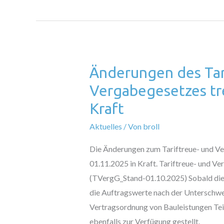
Änderungen des Tar
Änderungen
des
Vergabegesetzes tr
Tariftreue-
Kraft
und
Aktuelles
/ Von
broll
Vergabegesetzes
treten
Die Änderungen zum Tariftreue- und V
zum
01.11.2025 in Kraft. Tariftreue- und V
01.11.2025
(TVergG_Stand-01.10.2025) Sobald die
in
die Auftragswerte nach der Unterschw
Kraft
Vertragsordnung von Bauleistungen Teil
ebenfalls zur Verfügung gestellt.