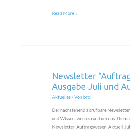
Read More »
Newsletter “Auftra
Newsletter
“Auftragswesen
Ausgabe Juli und A
Aktuell”
Aktuelles
/ Von
broll
–
Ausgabe
Der nachstehend abrufbare Newsletter 
Juli
und Wissenswertes rund um das Thema
und
Newsletter_Auftragswesen_Aktuell_J