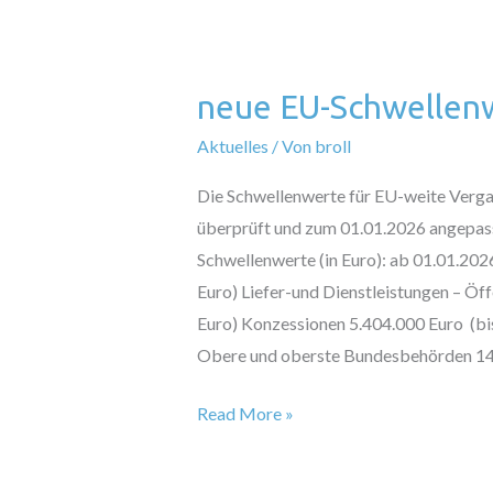
neue EU-Schwellenw
neue
EU-
Aktuelles
/ Von
broll
Schwellenwerte
Die Schwellenwerte für EU-weite Ver
ab
überprüft und zum 01.01.2026 angepas
01.01.2026
Schwellenwerte (in Euro): ab 01.01.202
Euro) Liefer-und Dienstleistungen – Öf
Euro) Konzessionen 5.404.000 Euro (bis
Obere und oberste Bundesbehörden 1
Read More »