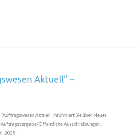
gswesen Aktuell” –
“Auftragswesen Aktuell” informiert Sie über Neues
 Auftragsvergabe/Öffentliche Ausschreibungen.
ni_2025