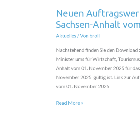
Neuen Auftragswer
Neuen
Auftragswerteverordnung
Sachsen-Anhalt vo
des
Aktuelles
/ Von
broll
Landes
Sachsen-
Nachstehend finden Sie den Download 
Anhalt
Ministeriums für Wirtschaft, Tourismus
vom
Anhalt vom 01. November 2025 für das 
01.
November 2025 gültig ist. Link zur Au
November
vom 01. November 2025
2025
Read More »