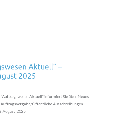
gswesen Aktuell” –
ugust 2025
“Auftragswesen Aktuell” informiert Sie über Neues
 Auftragsvergabe/Öffentliche Ausschreibungen.
uli_August_2025