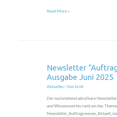
August
2025
Read More »
Newsletter “Auftra
Newsletter
“Auftragswesen
Ausgabe Juni 2025
Aktuell”
Aktuelles
/ Von
broll
–
Ausgabe
Der nachstehend abrufbare Newsletter 
Juni
und Wissenswertes rund um das Thema
2025
Newsletter_Auftragswesen_Aktuell_Ju