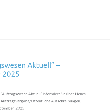
gswesen Aktuell” –
 2025
“Auftragswesen Aktuell” informiert Sie über Neues
 Auftragsvergabe/Öffentliche Ausschreibungen.
_September_2025