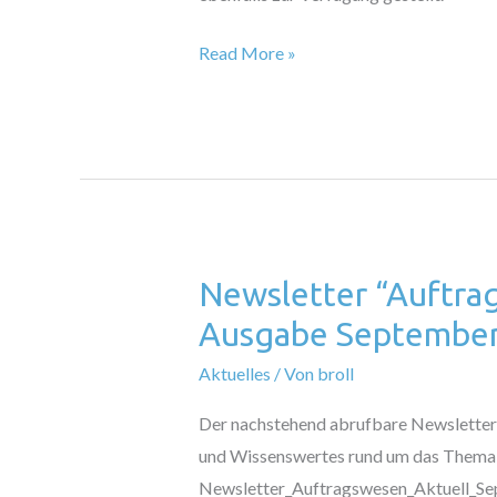
Read More »
Newsletter “Auftra
Newsletter
“Auftragswesen
Ausgabe September
Aktuell”
Aktuelles
/ Von
broll
–
Ausgabe
Der nachstehend abrufbare Newsletter 
September
und Wissenswertes rund um das Thema
2025
Newsletter_Auftragswesen_Aktuell