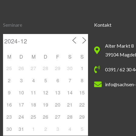
Seminare
Kontakt
Alter Markt 8
39104 Magde
M
D
M
D
F
S
S
25
26
27
28
29
30
1
0391 / 62 30 
2
3
4
5
6
7
8
info@sachsen-
9
10
11
12
13
14
15
16
17
18
19
20
21
22
23
24
25
26
27
28
29
30
31
1
2
3
4
5