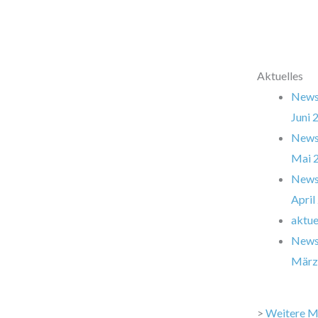
Aktuelles
Newsl
Juni 
Newsl
Mai 
Newsl
April
aktue
Newsl
März
>
Weitere M