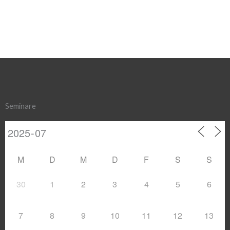
Seminare
M
D
M
D
F
S
S
30
1
2
3
4
5
6
7
8
9
10
11
12
13