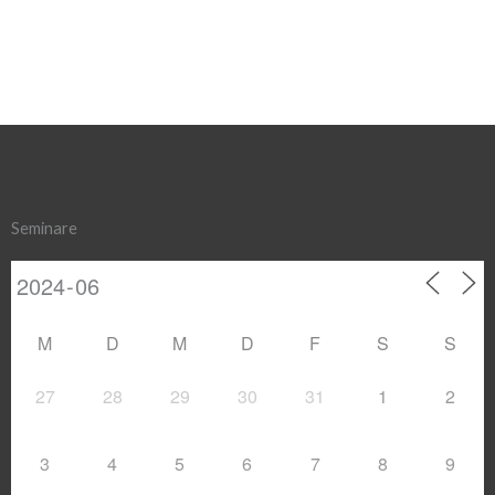
Seminare
M
D
M
D
F
S
S
27
28
29
30
31
1
2
3
4
5
6
7
8
9