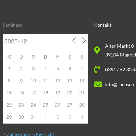
Seminare
Kontakt
Alter Markt 8
39104 Magde
M
D
M
D
F
S
S
1
3
4
5
6
7
2
0391 / 62 30 
8
10
11
12
13
14
9
info@sachsen-
15
16
17
18
19
20
21
22
23
24
25
26
27
28
29
30
31
1
2
3
4
>
Zur Seminar-Übersicht