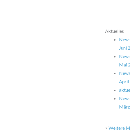
Aktuelles
Newsl
Juni 
Newsl
Mai 
Newsl
April
aktue
Newsl
März
>
Weitere M